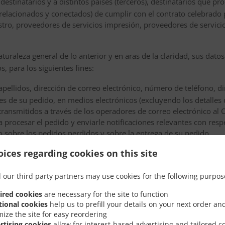
destinatarios y a distintos países (terceros), destinatarios que p
relacionados y conectados) de cumplir con el contrato celebrado 
tro, proveedores de servicios impresión, proveedores de servici
turaleza general de lo anterior y en aras de la claridad, sus datos
s, para los siguientes fines:
pellidos, dirección de correo electrónico, número de teléfono, di
s de su pedido, en medios electrónicos (excluyendo los detalles de
transmitidos a través de los operadores de correo electrónico al 
a procesar el pedido y enviarle notificaciones relevantes con resp
 sobre los pedidos perdidos y sobre la entrega de su pedido.
ices regarding cookies on this site
atos, a saber: nombre, apellidos, dirección de correo electrónico
nados junto con los detalles de su pedido, en medios electrónicos 
 our third party partners may use cookies for the following purpos
oceso de pago en línea) serán (re)transmitidos a través de los op
 a usted por SMS, para procesar el pedido y enviarle notificacion
ired cookies
are necessary for the site to function
 rechazo del pedido o sobre los pedidos perdidos y sobre la entr
tional cookies
help us to prefill your details on your next order an
mize the site for easy reordering
les serán enviados para su almacenamiento por los proveedores
rtising cookies
allow for interest-based advertising and tailored c