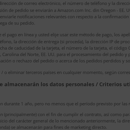
dirección de correo electrónico, el número de teléfono y la direcci
esión de pedido se enviarán a Amazon.com Inc. din Oregon - EE. 
enviarle notificaciones relevantes con respecto a la confirmación
rega de su pedido.
 el pago en línea y usted elije usar este método de pago, los apel
éfono, la dirección de entrega (si proceda), la dirección IP de pro
fecha de caducidad de la tarjeta, el número de la tarjeta, el código 
 Carolina del Norte, EE. UU. para el procesamiento del pedido y p
mación o rechazo del pedido o acerca de los pedidos perdidos y so
 / o eliminar terceros países en cualquier momento, según corre
se almacenarán los datos personales / Criterios ut
 durante 1 año, pero no menos que el período previsto por las r
(principalmente) con el fin de cumplir el contrato, así como para 
icio del carácter general de lo mencionado anteriormente, la direc
nda) se almacenarán para fines de marketing directo.