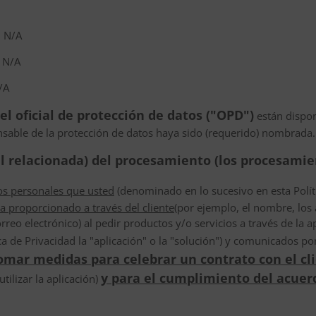
: N/A
: N/A
/A
el oficial de protección de datos ("OPD")
están dispon
sable de la protección de datos haya sido (requerido) nombrada.
gal relacionada) del procesamiento (los procesamie
os personales que usted
(denominado en lo sucesivo en esta Políti
a proporcionado a través del cliente
(por ejemplo, el nombre, los a
reo electrónico) al pedir productos y/o servicios a través de la a
a de Privacidad la "aplicación" o la "solución") y comunicados p
tomar medidas para celebrar un contrato con el cl
y para el cumplimiento del acuerd
utilizar la aplicación)