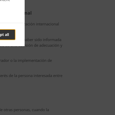
 internacional
o a una organización internacional
pt all
sta después de haber sido informada
cia de una decisión de adecuación y
perador o la implementación de
terés de la persona interesada entre
 de otras personas, cuando la