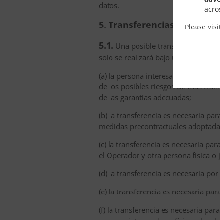
datos.
acro
5. Transferencias de datos 
Please vis
5.1.
Una posible transferencia o un 
solo se realizará bajo una de las si
(a) la persona interesada ha presta
de los posibles riesgos de esas tra
de las garantías adecuadas;
(b) la transferencia es necesaria pa
medidas precontractuales adoptadas 
(c) la transferencia es necesaria pa
el Operador y otra persona física o j
(d) la transferencia es necesaria po
(e) la transferencia es necesaria pa
(f) la transferencia es necesaria par