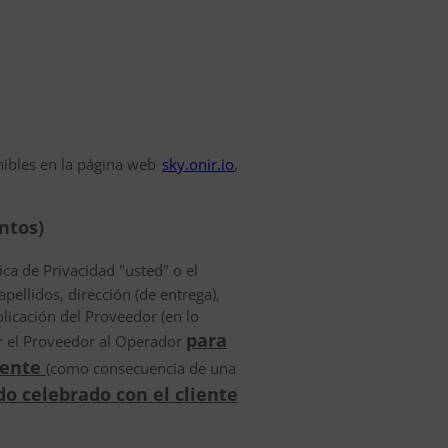
ibles en la página web
sky.onir.io
,
ntos)
ca de Privacidad "usted" o el
pellidos, dirección (de entrega),
plicación del Proveedor (en lo
para
or el Proveedor al Operador
iente
(como consecuencia de una
o celebrado con el cliente