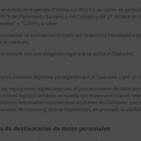
 el Artículo 6 párrafo (1) letras (a), (b) y (c), así como, en partic
16/679 del Parlamento Europeo y del Consejo y del 27 de abril de
lamento" o "GDPR"), a saber:
ara realizar un contrato ya firmado por la persona interesada o p
r un contrato;
ara cumplir con una obligación legal que se aplica al Operador;
ra los intereses legítimos perseguidos por el Operador o por un te
las regulaciones legales vigentes, el procesamiento de datos per
n interés legítimo teniendo en cuenta que existe una relación rel
 persona interesada/convirtiéndose en cliente del Operador. Los 
ciones de marketing directo representan, en principal, la posibil
as de destinatarios de datos personales