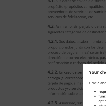
4.1.
Sus datos se envían a distintos 
propósito (propósitos compatibles, 
proveedores de servicios de suminis
servicios de fidelización, etc.
4.2.
Asimismo, sin perjuicio de la na
siguientes categorías de destinatario
4.2.1.
Sus datos, a saber: nombre, a
proporcionados junto con los detalle
proceso de pago en línea) serán (re)
dirección de correo electrónico, par
confirmación o rechazo del pedido o
4.2.2.
Your cho
En caso de ser posible, sus d
entrega (si corresponde), proporcio
Oracle and
tarjeta de pago, si ha elegido el pr
productos y/o servicios y de regreso
requ
información sobre la confirmación o
func
opti
4.2.3.
Asimismo, sus datos persona
adve