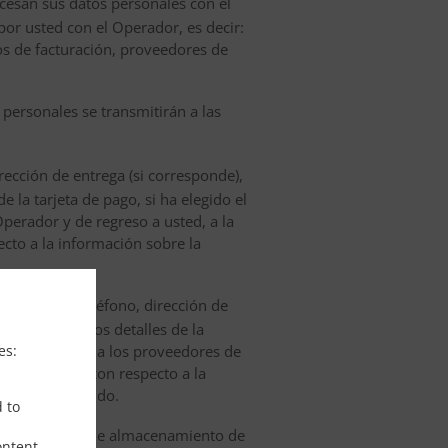
rocesan sus datos personales con el
por usted con el Operador, es decir:
os de facturación, proveedores de
 personales se transmitirán a las
rección de entrega (si corresponde),
 la tarjeta de pago, si ha elegido el
Operador y de regreso a usted, a la
ecto a la información sobre la
, número de teléfono, dirección de
(excluyendo los detalles de la
es:
eradores de SMS a los proveedores de
es relevantes con respecto a la
ega de su pedido.
d to
 de servicios de almacenamiento de
ontent