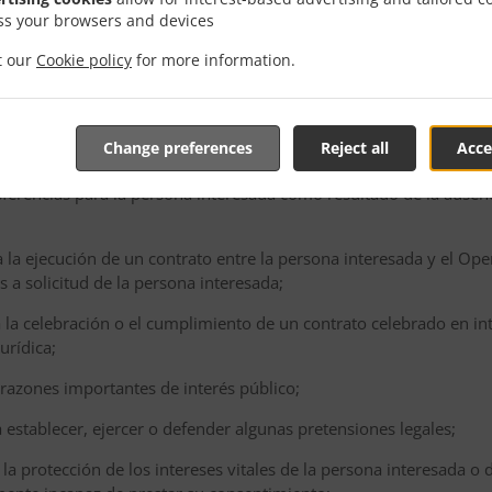
ss your browsers and devices
personales a terceros países o a una organización
it our
Cookie policy
for more information.
conjunto de transferencias de datos personales a un tercer país 
guientes condiciones:
Change preferences
Reject all
Acce
do su consentimiento explícito relativo a la transferencia propue
nsferencias para la persona interesada como resultado de la ausen
ra la ejecución de un contrato entre la persona interesada y el O
a solicitud de la persona interesada;
ra la celebración o el cumplimiento de un contrato celebrado en in
urídica;
r razones importantes de interés público;
ra establecer, ejercer o defender algunas pretensiones legales;
a la protección de los intereses vitales de la persona interesada o