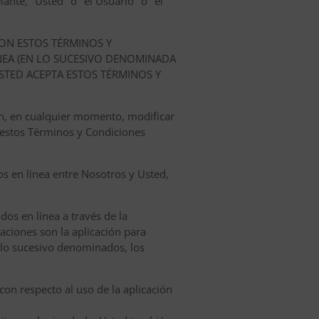
ante, "Usted" o "el Usuario" o "el
ON ESTOS TÉRMINOS Y
NEA (EN LO SUCESIVO DENOMINADA
USTED ACEPTA ESTOS TÉRMINOS Y
ón, en cualquier momento, modificar
 estos Términos y Condiciones
os en línea entre Nosotros y Usted,
dos en línea a través de la
caciones son la aplicación para
n lo sucesivo denominados, los
con respecto al uso de la aplicación