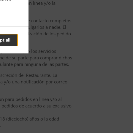
n de pedidos en línea y/o la
nar los datos de contacto completos
y no debe divulgarlos a nadie. El
roceso de realización de los pedido
pt all
productos y/o los servicios
me de su parte para comprar dichos
culante para ninguna de las partes.
screción del Restaurante. La
a y/o una notificación por correo
ón para pedidos en línea y/o al
us pedidos de acuerdo a su exclusivo
18 (dieciocho) años o la edad
.