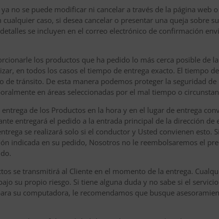
o ya no se puede modificar ni cancelar a través de la página web 
n cualquier caso, si desea cancelar o presentar una queja sobre su 
etalles se incluyen en el correo electrónico de confirmación envi
cionarle los productos que ha pedido lo más cerca posible de la
ar, en todos los casos el tiempo de entrega exacto. El tiempo d
 o de tránsito. De esta manera podemos proteger la seguridad de 
ralmente en áreas seleccionadas por el mal tiempo o circunstanc
a entrega de los Productos en la hora y en el lugar de entrega con
nte entregará el pedido a la entrada principal de la dirección de 
entrega se realizará solo si el conductor y Usted convienen esto. S
ción indicada en su pedido, Nosotros no le reembolsaremos el pre
ido.
ctos se transmitirá al Cliente en el momento de la entrega. Cualq
bajo su propio riesgo. Si tiene alguna duda y no sabe si el servi
 para su computadora, le recomendamos que busque asesoramient