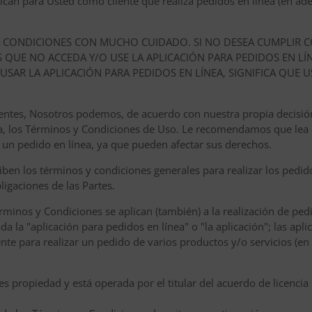
can para Usted como cliente que realiza pedidos en línea (en adel
Y CONDICIONES CON MUCHO CUIDADO. SI NO DESEA CUMPLIR C
QUE NO ACCEDA Y/O USE LA APLICACIÓN PARA PEDIDOS EN LÍ
O USAR LA APLICACIÓN PARA PEDIDOS EN LÍNEA, SIGNIFICA QUE 
vigentes, Nosotros podemos, de acuerdo con nuestra propia decisi
a, los Términos y Condiciones de Uso. Le recomendamos que lea
 un pedido en línea, ya que pueden afectar sus derechos.
ben los términos y condiciones generales para realizar los pedid
ligaciones de las Partes.
rminos y Condiciones se aplican (también) a la realización de pedi
a la "aplicación para pedidos en línea" o "la aplicación"; las apli
iente para realizar un pedido de varios productos y/o servicios (e
es propiedad y está operada por el titular del acuerdo de licencia 