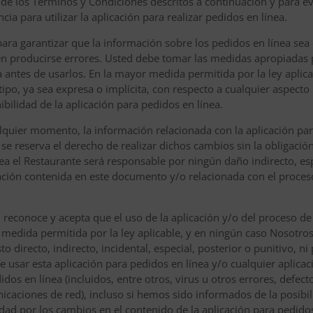
al de los Términos y Condiciones descritos a continuación y para e
ia para utilizar la aplicación para realizar pedidos en línea.
para garantizar que la información sobre los pedidos en línea sea
den producirse errores. Usted debe tomar las medidas apropiadas p
 antes de usarlos. En la mayor medida permitida por la ley aplica
tipo, ya sea expresa o implícita, con respecto a cualquier aspect
onibilidad de la aplicación para pedidos en línea.
alquier momento, la información relacionada con la aplicación par
se reserva el derecho de realizar dichos cambios sin la obligación 
a el Restaurante será responsable por ningún daño indirecto, esp
ación contenida en este documento y/o relacionada con el proceso
d reconoce y acepta que el uso de la aplicación y/o del proceso de
 medida permitida por la ley aplicable, y en ningún caso Nosotr
to directo, indirecto, incidental, especial, posterior o punitivo, 
e usar esta aplicación para pedidos en línea y/o cualquier aplicaci
idos en línea (incluidos, entre otros, virus u otros errores, defec
icaciones de red), incluso si hemos sido informados de la posibi
d por los cambios en el contenido de la aplicación para pedidos