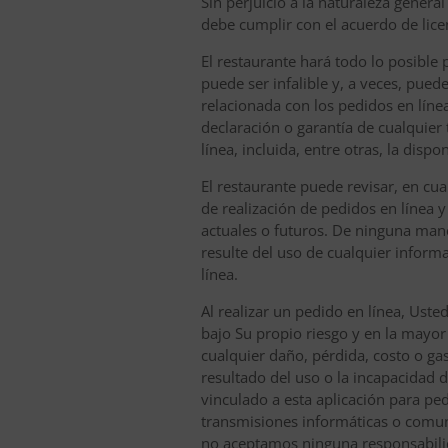
Sin perjuicio a la naturaleza gener
debe cumplir con el acuerdo de licenc
El restaurante hará todo lo posible 
puede ser infalible y, a veces, pue
relacionada con los pedidos en línea
declaración o garantía de cualquier 
línea, incluida, entre otras, la disp
El restaurante puede revisar, en cu
de realización de pedidos en línea y 
actuales o futuros. De ninguna mane
resulte del uso de cualquier inform
línea.
Al realizar un pedido en línea, Uste
bajo Su propio riesgo y en la mayor
cualquier daño, pérdida, costo o gas
resultado del uso o la incapacidad d
vinculado a esta aplicación para ped
transmisiones informáticas o comun
no aceptamos ninguna responsabilida