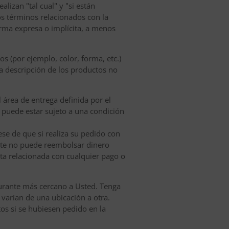
lizan "tal cual" y "si están
os términos relacionados con la
orma expresa o implícita, a menos
s (por ejemplo, color, forma, etc.)
la descripción de los productos no
l área de entrega definida por el
do puede estar sujeto a una condición
se de que si realiza su pedido con
urante no puede reembolsar dinero
ta relacionada con cualquier pago o
taurante más cercano a Usted. Tenga
 varían de una ubicación a otra.
tos si se hubiesen pedido en la