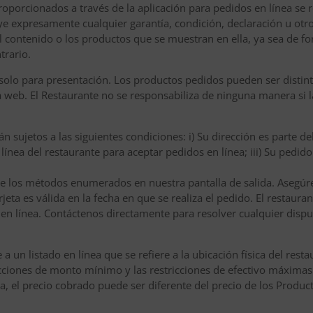
oporcionados a través de la aplicación para pedidos en línea se rea
uye expresamente cualquier garantía, condición, declaración u otr
el contenido o los productos que se muestran en ella, ya sea de f
trario.
olo para presentación. Los productos pedidos pueden ser distinto
na web. El Restaurante no se responsabiliza de ninguna manera si 
 sujetos a las siguientes condiciones: i) Su dirección es parte de
n línea del restaurante para aceptar pedidos en línea; iii) Su pedi
e los métodos enumerados en nuestra pantalla de salida. Asegúre
tarjeta es válida en la fecha en que se realiza el pedido. El resta
en línea. Contáctenos directamente para resolver cualquier dispu
 un listado en línea que se refiere a la ubicación física del res
ricciones de monto mínimo y las restricciones de efectivo máximas
a, el precio cobrado puede ser diferente del precio de los Produc