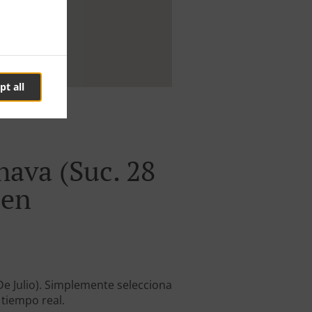
pt all
ava (Suc. 28
men
e Julio). Simplemente selecciona
 tiempo real.