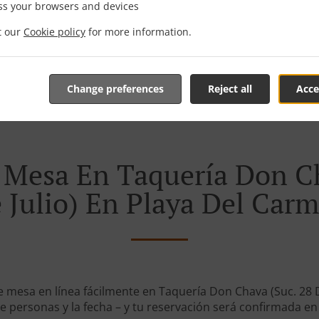
ss your browsers and devices
it our
Cookie policy
for more information.
Change preferences
Reject all
Acce
 Mesa En Taquería Don Ch
 Julio) En Playa Del Car
 mesa en línea fácilmente en Taquería Don Chava (Suc. 28 D
 personas y la fecha – y tu reservación será confirmada en